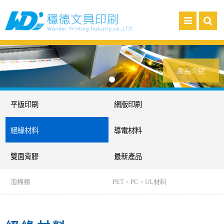
產品介紹
平版印刷
網版印刷
絕緣材料
導電材料
雙面背膠
最新產品
泡棉類
PET、PC、UL材料