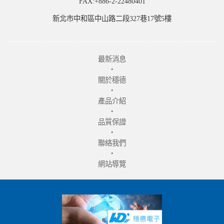
FAX:+886-2-22480401
新北市中和區中山路二段327巷17號5樓
最新消息
‧
關於穩德
‧
產品介紹
‧
品質保證
‧
聯絡我們
‧
網站導覽